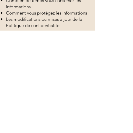
Combien de temps vous conservez les
informations
Comment vous protégez les informations
Les modifications ou mises à jour de la
Politique de confidentialité.
Cliquez ici
pour obtenir des informations
plus détaillées sur la création de votre
politique de confidentialité.
Politiques des cookies
Mentions légales