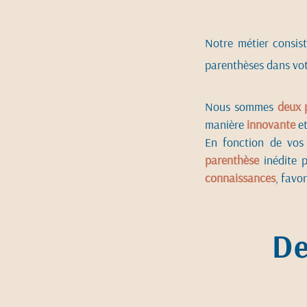
Notre métier consis
parenthèses dans vo
Nous sommes
deux 
manière
innovante
e
En fonction de vos
parenthèse
inédite 
connaissances
, favo
D