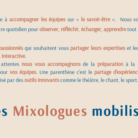
te à
accompagner les équipes
sur «
le savoir-être
». Nous vo
tre quotidien pour
observer
,
réfléchir
,
échanger
,
apprendre
tout 
passionnés
qui souhaitent vous
partager leurs expertises
et le
t
interactive
.
 attentes
nous vous accompagnons
de la
préparation
à la
pour
vos équipes
. Une parenthèse c'est le
partage d'expérienc
risé par des
outils innovants
comme le théâtre, le chant, le sport.
es
Mixologues
mobili